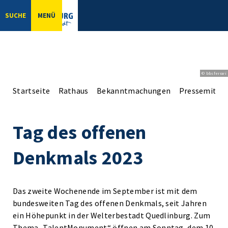
SUCHE
MENÜ
© bbsferrari
Startseite
Rathaus
Bekanntmachungen
Pressemittei
Tag des offenen
Denkmals 2023
Das zweite Wochenende im September ist mit dem
bundesweiten Tag des offenen Denkmals, seit Jahren
ein Höhepunkt in der Welterbestadt Quedlinburg. Zum
Thema „TalentMonument“ öffnen am Sonntag, dem 10.