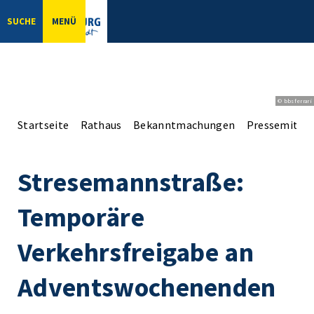
SUCHE
MENÜ
© bbsferrari
Startseite
Rathaus
Bekanntmachungen
Pressemittei
Stresemannstraße:
Temporäre
Verkehrsfreigabe an
Adventswochenenden