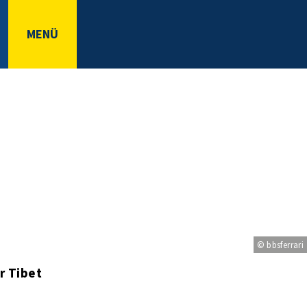
MENÜ
© bbsferrari
r Tibet