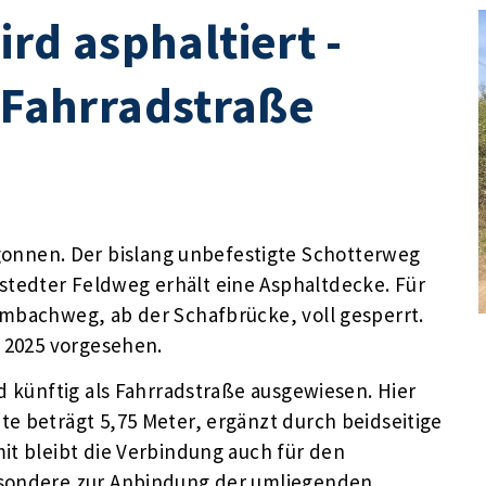
d asphaltiert -
e Fahrradstraße
nnen. Der bislang unbefestigte Schotterweg
tedter Feldweg erhält eine Asphaltdecke. Für
mbachweg, ab der Schafbrücke,­­ voll gesperrt.
r 2025 vorgesehen.
rd künftig als Fahrradstraße ausgewiesen. Hier
e beträgt 5,75 Meter, ergänzt durch beidseitige
it bleibt die Verbindung auch für den
esondere zur Anbindung der umliegenden