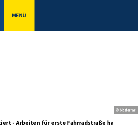
MENÜ
© bbsferrari
ert - Arbeiten für erste Fahrradstraße haben be