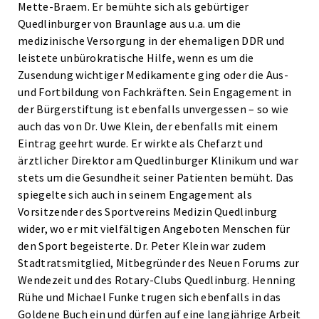
Mette-Braem. Er bemühte sich als gebürtiger
Quedlinburger von Braunlage aus u.a. um die
medizinische Versorgung in der ehemaligen DDR und
leistete unbürokratische Hilfe, wenn es um die
Zusendung wichtiger Medikamente ging oder die Aus-
und Fortbildung von Fachkräften. Sein Engagement in
der Bürgerstiftung ist ebenfalls unvergessen – so wie
auch das von Dr. Uwe Klein, der ebenfalls mit einem
Eintrag geehrt wurde. Er wirkte als Chefarzt und
ärztlicher Direktor am Quedlinburger Klinikum und war
stets um die Gesundheit seiner Patienten bemüht. Das
spiegelte sich auch in seinem Engagement als
Vorsitzender des Sportvereins Medizin Quedlinburg
wider, wo er mit vielfältigen Angeboten Menschen für
den Sport begeisterte. Dr. Peter Klein war zudem
Stadtratsmitglied, Mitbegründer des Neuen Forums zur
Wendezeit und des Rotary-Clubs Quedlinburg. Henning
Rühe und Michael Funke trugen sich ebenfalls in das
Goldene Buch ein und dürfen auf eine langjährige Arbeit