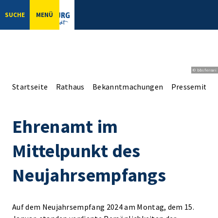
SUCHE
MENÜ
© bbsferrari
Startseite
Rathaus
Bekanntmachungen
Pressemittei
Ehrenamt im
Mittelpunkt des
Neujahrsempfangs
Auf dem Neujahrsempfang 2024 am Montag, dem 15.