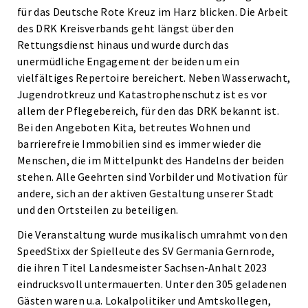
für das Deutsche Rote Kreuz im Harz blicken. Die Arbeit
des DRK Kreisverbands geht längst über den
Rettungsdienst hinaus und wurde durch das
unermüdliche Engagement der beiden um ein
vielfältiges Repertoire bereichert. Neben Wasserwacht,
Jugendrotkreuz und Katastrophenschutz ist es vor
allem der Pflegebereich, für den das DRK bekannt ist.
Bei den Angeboten Kita, betreutes Wohnen und
barrierefreie Immobilien sind es immer wieder die
Menschen, die im Mittelpunkt des Handelns der beiden
stehen. Alle Geehrten sind Vorbilder und Motivation für
andere, sich an der aktiven Gestaltung unserer Stadt
und den Ortsteilen zu beteiligen.
Die Veranstaltung wurde musikalisch umrahmt von den
SpeedStixx der Spielleute des SV Germania Gernrode,
die ihren Titel Landesmeister Sachsen-Anhalt 2023
eindrucksvoll untermauerten. Unter den 305 geladenen
Gästen waren u.a. Lokalpolitiker und Amtskollegen,