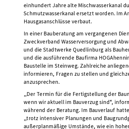
einhundert Jahre alte Mischwasserkanal d
Schmutzwasserkanal ersetzt worden. Im An
Hausgasanschlüsse verbaut.
In einer Bauberatung am vergangenen Diens
Zweckverband Wasserversorgung und Abwas
und die Stadtwerke Quedlinburg als Bauhe
und die ausführende Baufirma HOGAhenning
Baustelle im Steinweg. Zahlreiche anliege
informieren, Fragen zu stellen und gleich
anzusprechen.
„Der Termin für die Fertigstellung der B
wenn wir aktuell im Bauverzug sind“, info
während der Beratung. Im Bauverlauf hatt
„trotz intensiver Planungen und Baugrundg
außerplanmäßige Umstände, wie ein hoher