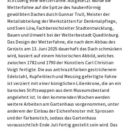
Stiftsberg eine Wetterfahne. Aufgesetzt wurde die
Wetterfahne auf die Spitze des haubenförmig
gewölbten Daches durch Gunnar Trull, Meister der
Metallabteilung der Werkstätten für Denkmalpflege,
und Sven Löw, Fachbereichsleiter Stadtentwicklung,
Bauen und Umwelt bei der Welterbestadt Quedlinburg.
Das Design der Wetterfahne, die nach dem Abbau des
Gerüsts am 13. Juni 2025 dauerhaft das Dach schmücken
wird, basiert auf einem historischen Abbild, welches
zwischen 1782 und 1790 der Künstlers Carl Christian
Voigt fertigte. Die aus anthrazitfarben gestrichenem
Edelstahl, Kupferblech und Messing gefertigte Fahne
ist verziert mit einer königlichen Lilienkrone, die an ein
barockes Stiftswappen aus dem Museumsbestand
angelehnt ist. In den kommenden Wochen werden
weitere Arbeiten am Gartenhaus vorgenommen, unter
anderem der Einbau der Eichenfenster mit Sprossen
und der Farbanstich, sodass das Gartenhaus
voraussichtlich Ende Juli fertig gestellt sein wird. Das