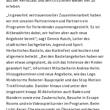
aus der Kernstadt und den Ortsteilen wieder viel zu
erleben.
„In gewohnt vertrauensvoller Zusammenarbeit haben
wir mit unseren Partnerinnen und Partnern ein
Programm für Ferienkinder zusammengestellt. Es ist
Altbewährtes dabei, wir halten aber auch neue
Angebote bereit“, sagt Dennis Kusch, Leiter des
städtischen Sachgebietes Jugend und Sport.
Herbstliches Basteln, das Kürbisfest und kochen sind
allgemein beliebt. „Bei den Bastelangeboten haben wir
aber etwas umgeplant, da sich das Interesse der Kinder
geändert hat“, informiert Mitarbeiterin Andrea Helm.
Hinzugekommen sind neue Angebote, wie das Lego
Mindstorms Roboter-Bauprojekt und das Stop Motion
Trickfilmstudio. Darüber hinaus sind unter den
insgesamt knapp 30 Aktivitäten auch Baden und
Wandern sowie eine Zauberschule, Besuche in Escape
Rooms und ein Videospielturnier im Programm. Beim
Licht-Feuer-Theaterprojekt im Ökogarten entdecken