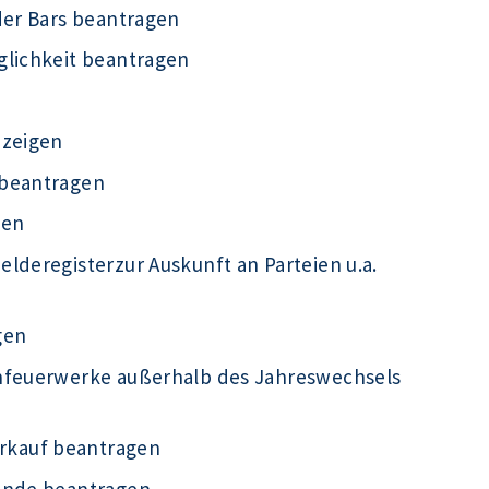
der Bars beantragen
glichkeit beantragen
nzeigen
 beantragen
gen
lderegisterzur Auskunft an Parteien u.a.
gen
infeuerwerke außerhalb des Jahreswechsels
rkauf beantragen
kunde beantragen