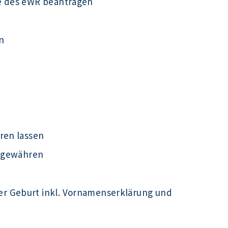
e des eWR beantragen
n
ren lassen
t gewähren
r Geburt inkl. Vornamenserklärung und