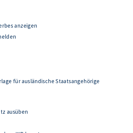
erbes anzeigen
melden
rlage für ausländische Staatsangehörige
utz ausüben