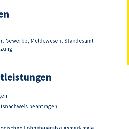
en
hr, Gewerbe, Meldewesen, Standesamt
tzung
stleistungen
gen
ätsnachweis beantragen
tronischen Lohnsteuerabzugsmerkmale