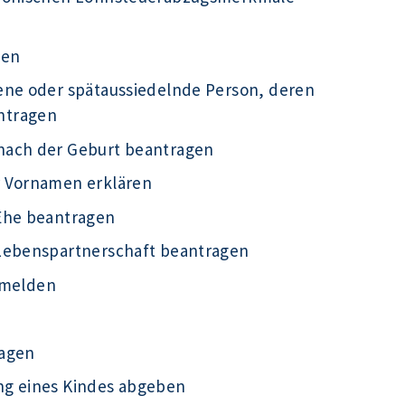
gen
ene oder spätaussiedelnde Person, deren
ntragen
nach der Geburt beantragen
r Vornamen erklären
Ehe beantragen
 Lebenspartnerschaft beantragen
g melden
ragen
ng eines Kindes abgeben