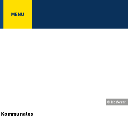
MENÜ
© bbsferrari
, Kommunales