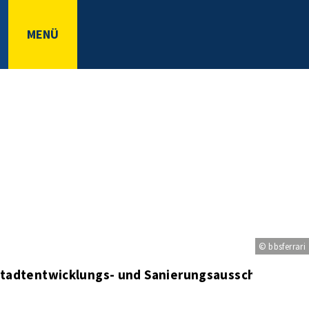
MENÜ
© bbsferrari
 Stadtentwicklungs- und Sanierungsausschusses am