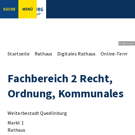
SUCHE
MENÜ
© bbsferrari
Startseite
Rathaus
Digitales Rathaus
Online-Terminv
Fachbereich 2 Recht,
Ordnung, Kommunales
Welterbestadt Quedlinburg
Markt 1
Rathaus