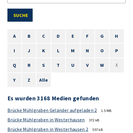
SUCHE
A
B
C
D
E
F
G
H
I
J
K
L
M
N
O
P
Q
R
S
T
U
V
W
X
Y
Z
Alle
Es wurden 3168 Medien gefunden
Brücke Mühlgraben Geländer aufgeladen 2
1.5 MB
Brücke Mühlgraben in Westerhausen
372 kB
Brücke Mühlgraben in Westerhausen 2
557 kB