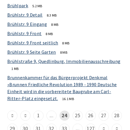
Brühlpark
5.2 MB
Brühlstr. 9 Detail
8.3 MB
Brühlstr. 9 Eingang
8 MB
Brühlstr. 9 Front
8 MB
Brühlstr. 9 Front seitlich
8 MB
Brühlstr. 9 Seite Garten
8 MB
Brühlstraße 9, Quedlinburg, Immobilienausschreibung
1 MB
Brunnenkammer für das Bürgerprojekt Denkmal
»Brunnen Friedliche Revolution 1989 - 1990 Deutsche
Einheit wird in die vorbereitete Baugrube am Carl-
Ritter-Platz eingesetzt.
16.1 MB
1
...
24
25
26
27
28
29
30
31
32
33
...
127