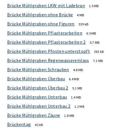
Brücke Mühlgraben LKW mit Ladekran
1.5 MB
Brücke Mühlgraben ohne Brücke
4 MB
Brücke Mühlgraben ohne Figuren
339 kB
Brücke Mühlgraben Pflasterarbeiten
6.5 MB
Brücke Mühlgraben Pflasterarbeiten 2
5.7 MB
Brücke Mühlgraben Pfosten unterstopft
363 kB
Brücke Mühlgraben Regenwassereinlass
7.1 MB
Brücke Mühlgraben Schrauben
4.8 MB
Brücke Mühlgraben Überbau
6.4 MB
Brücke Mühlgraben Überbau 2
5.1 MB
Brücke Mühlgraben Unterbau
1.4 MB
Brücke Mühlgraben Unterbau 2
1.2 MB
Brücke Mühlgraben Zäune
1.8 MB
Brückentag
42 kB