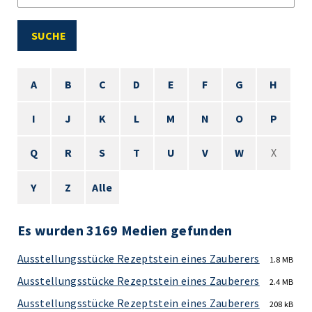
SUCHE
A
B
C
D
E
F
G
H
I
J
K
L
M
N
O
P
Q
R
S
T
U
V
W
X
Y
Z
Alle
Es wurden 3169 Medien gefunden
Ausstellungsstücke Rezeptstein eines Zauberers
1.8 MB
Ausstellungsstücke Rezeptstein eines Zauberers
2.4 MB
Ausstellungsstücke Rezeptstein eines Zauberers
208 kB