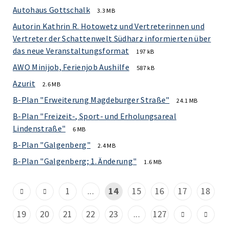
Autohaus Gottschalk
3.3 MB
Autorin Kathrin R. Hotowetz und Vertreterinnen und
Vertreter der Schattenwelt Südharz informierten über
das neue Veranstaltungsformat
197 kB
AWO Minijob, Ferienjob Aushilfe
587 kB
Azurit
2.6 MB
B-Plan "Erweiterung Magdeburger Straße"
24.1 MB
B-Plan "Freizeit-, Sport- und Erholungsareal
Lindenstraße"
6 MB
B-Plan "Galgenberg"
2.4 MB
B-Plan "Galgenberg; 1. Änderung"
1.6 MB
1
...
14
15
16
17
18
19
20
21
22
23
...
127