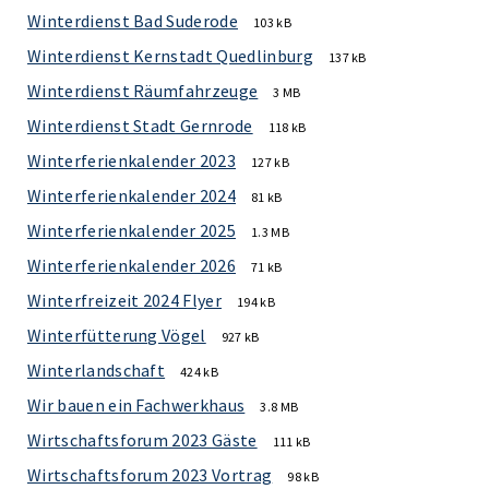
Winterdienst Bad Suderode
103 kB
Winterdienst Kernstadt Quedlinburg
137 kB
Winterdienst Räumfahrzeuge
3 MB
Winterdienst Stadt Gernrode
118 kB
Winterferienkalender 2023
127 kB
Winterferienkalender 2024
81 kB
Winterferienkalender 2025
1.3 MB
Winterferienkalender 2026
71 kB
Winterfreizeit 2024 Flyer
194 kB
Winterfütterung Vögel
927 kB
Winterlandschaft
424 kB
Wir bauen ein Fachwerkhaus
3.8 MB
Wirtschaftsforum 2023 Gäste
111 kB
Wirtschaftsforum 2023 Vortrag
98 kB