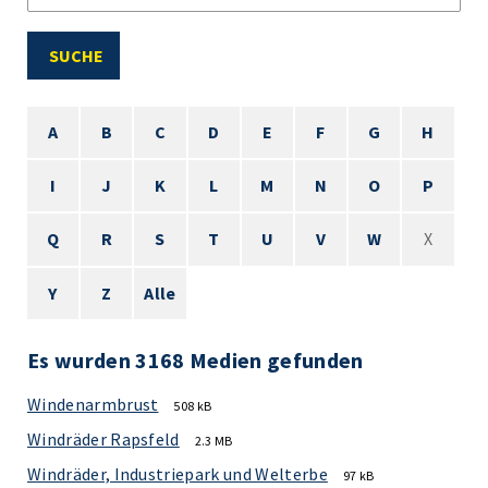
SUCHE
A
B
C
D
E
F
G
H
I
J
K
L
M
N
O
P
Q
R
S
T
U
V
W
X
Y
Z
Alle
Es wurden 3168 Medien gefunden
Windenarmbrust
508 kB
Windräder Rapsfeld
2.3 MB
Windräder, Industriepark und Welterbe
97 kB