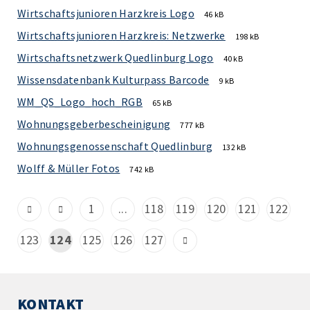
Wirtschaftsjunioren Harzkreis Logo
46 kB
Wirtschaftsjunioren Harzkreis: Netzwerke
198 kB
Wirtschaftsnetzwerk Quedlinburg Logo
40 kB
Wissensdatenbank Kulturpass Barcode
9 kB
WM_QS_Logo_hoch_RGB
65 kB
Wohnungsgeberbescheinigung
777 kB
Wohnungsgenossenschaft Quedlinburg
132 kB
Wolff & Müller Fotos
742 kB
1
...
118
119
120
121
122
123
124
125
126
127
KONTAKT