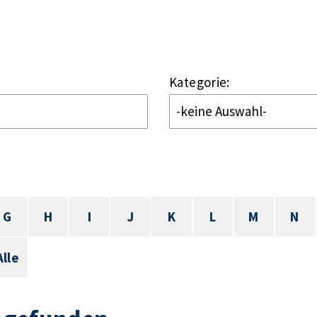
Kategorie:
G
H
I
J
K
L
M
N
Alle