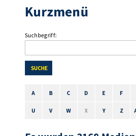
Kurzmenü
Suchbegriff:
SUCHE
A
B
C
D
E
F
U
V
W
X
Y
Z