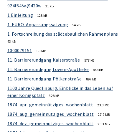
924f645a@420w
21 kB
1 Einleitung
128 kB
1. EURO-Anpassungssatzung
54 kB
1. Fortschreibung des städtebaulichen Rahmenplans
43 kB
1000079151
1.3 MB
11. Barriererundgang Kaiserstraße
577 kB
11. Barriererundgang Löwen-Apotheke
848 kB
11. Barriererundgang Pölkenstraße
897 kB
1100 Jahre Quedlinburg. Einblicke in das Leben auf
einer Königspfalz
328 kB
1874_apr_gemeinnütziges_wochenblatt
23.3 MB
1874_aug_gemeinnütziges_wochenblatt
27.9 MB
1874_dez_gemeinnütziges_wochenblatt
29.3 MB