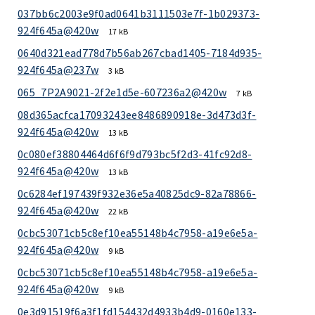
037bb6c2003e9f0ad0641b3111503e7f-1b029373-
924f645a@420w
17 kB
0640d321ead778d7b56ab267cbad1405-7184d935-
924f645a@237w
3 kB
065_7P2A9021-2f2e1d5e-607236a2@420w
7 kB
08d365acfca17093243ee8486890918e-3d473d3f-
924f645a@420w
13 kB
0c080ef38804464d6f6f9d793bc5f2d3-41fc92d8-
924f645a@420w
13 kB
0c6284ef197439f932e36e5a40825dc9-82a78866-
924f645a@420w
22 kB
0cbc53071cb5c8ef10ea55148b4c7958-a19e6e5a-
924f645a@420w
9 kB
0cbc53071cb5c8ef10ea55148b4c7958-a19e6e5a-
924f645a@420w
9 kB
0e3d91519f6a3f1fd154432d4933b4d9-0160e133-