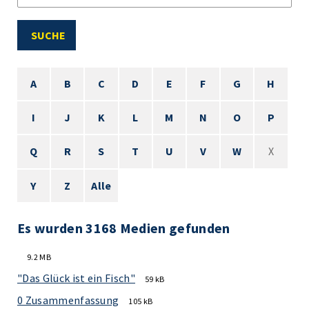
SUCHE
A
B
C
D
E
F
G
H
I
J
K
L
M
N
O
P
Q
R
S
T
U
V
W
X
Y
Z
Alle
Es wurden 3168 Medien gefunden
9.2 MB
"Das Glück ist ein Fisch"
59 kB
0 Zusammenfassung
105 kB