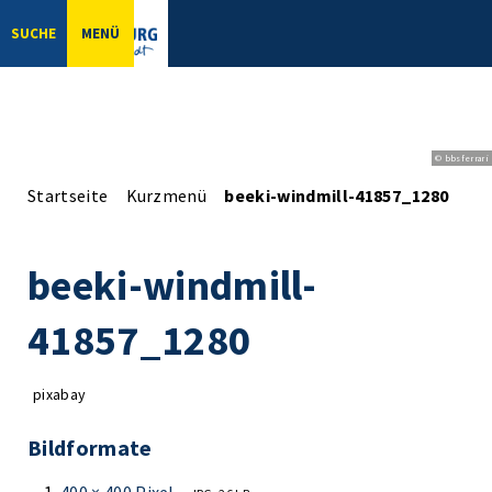
SUCHE
MENÜ
© bbsferrari
Startseite
Kurzmenü
beeki-windmill-41857_1280
beeki-windmill-
41857_1280
pixabay
Bildformate