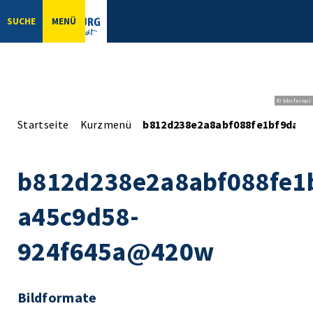
SUCHE
MENÜ
© bbsferrari
Startseite
Kurzmenü
b812d238e2a8abf088fe1bf9da72
b812d238e2a8abf088fe1
a45c9d58-
924f645a@420w
Bildformate