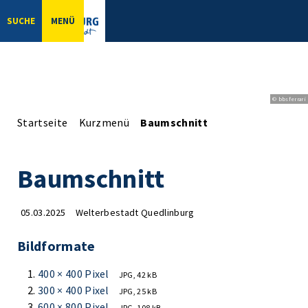
SUCHE
MENÜ
© bbsferrari
Startseite
Kurzmenü
Baumschnitt
Baumschnitt
05.03.2025
Welterbestadt Quedlinburg
Bildformate
400 × 400 Pixel
JPG, 42 kB
300 × 400 Pixel
JPG, 25 kB
600 × 800 Pixel
JPG, 108 kB