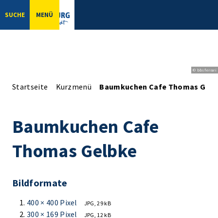
SUCHE
MENÜ
© bbsferrari
Startseite
Kurzmenü
Baumkuchen Cafe Thomas Gelb
Baumkuchen Cafe
Thomas Gelbke
Bildformate
400 × 400 Pixel
JPG, 29 kB
300 × 169 Pixel
JPG, 12 kB