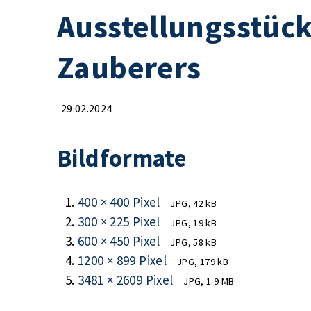
Ausstellungsstück
Zauberers
29.02.2024
Bildformate
400 × 400 Pixel
JPG, 42 kB
300 × 225 Pixel
JPG, 19 kB
600 × 450 Pixel
JPG, 58 kB
1200 × 899 Pixel
JPG, 179 kB
3481 × 2609 Pixel
JPG, 1.9 MB