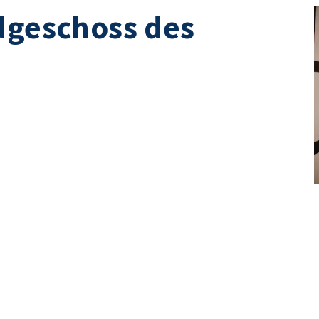
dgeschoss des
g