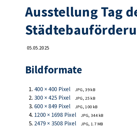
Ausstellung Tag d
Städtebauförderu
05.05.2025
Bildformate
400 × 400 Pixel
JPG, 39 kB
300 × 425 Pixel
JPG, 25 kB
600 × 849 Pixel
JPG, 100 kB
1200 × 1698 Pixel
JPG, 344 kB
2479 × 3508 Pixel
JPG, 1.7 MB