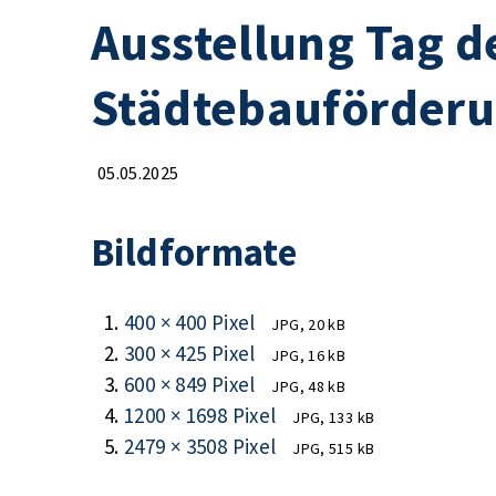
Ausstellung Tag d
Städtebauförderu
05.05.2025
Bildformate
400 × 400 Pixel
JPG, 20 kB
300 × 425 Pixel
JPG, 16 kB
600 × 849 Pixel
JPG, 48 kB
1200 × 1698 Pixel
JPG, 133 kB
2479 × 3508 Pixel
JPG, 515 kB