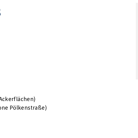
3
Ackerflächen)
one Pölkenstraße)