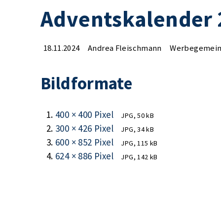
Adventskalender 
18.11.2024
Andrea Fleischmann
Werbegemeins
Bildformate
400 × 400 Pixel
JPG, 50 kB
300 × 426 Pixel
JPG, 34 kB
600 × 852 Pixel
JPG, 115 kB
624 × 886 Pixel
JPG, 142 kB