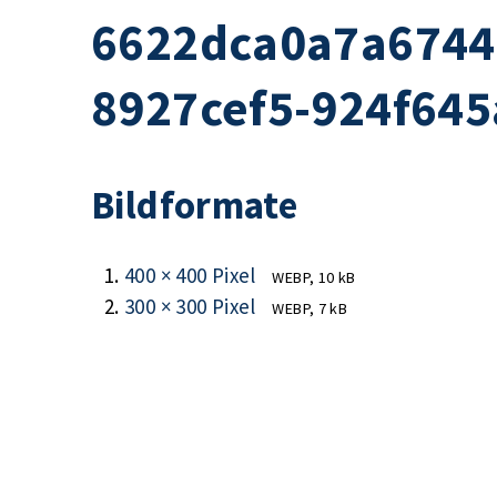
6622dca0a7a6744
8927cef5-924f64
Bildformate
400 × 400 Pixel
WEBP, 10 kB
300 × 300 Pixel
WEBP, 7 kB