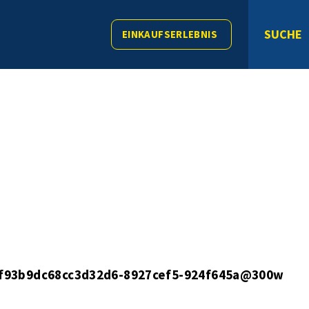
SUCHE
EINKAUFSERLEBNIS
f93b9dc68cc3d32d6-8927cef5-924f645a@300w