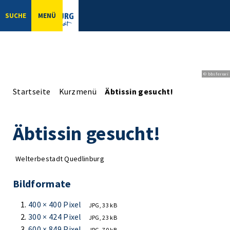
SUCHE
MENÜ
© bbsferrari
Startseite
Kurzmenü
Äbtissin gesucht!
Äbtissin gesucht!
Welterbestadt Quedlinburg
Bildformate
400 × 400 Pixel
JPG, 33 kB
300 × 424 Pixel
JPG, 23 kB
600 × 849 Pixel
JPG, 70 kB