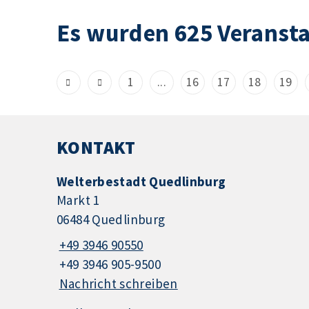
Es wurden 625 Veranst
1
...
16
17
18
19
KONTAKT
Welterbestadt Quedlinburg
Markt 1
06484 Quedlinburg
+49 3946 90550
+49 3946 905-9500
Nachricht schreiben