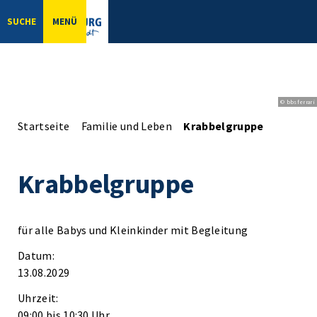
SUCHE
MENÜ
© bbsferrari
Startseite
Familie und Leben
Krabbelgruppe
Krabbelgruppe
für alle Babys und Kleinkinder mit Begleitung
Datum:
13.08.2029
Uhrzeit:
09:00 bis 10:30 Uhr