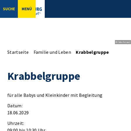
SUCHE
MENÜ
© bbsferrari
Startseite
Familie und Leben
Krabbelgruppe
Krabbelgruppe
für alle Babys und Kleinkinder mit Begleitung
Datum:
18.06.2029
Uhrzeit:
09:00 bis 10:30 Uhr