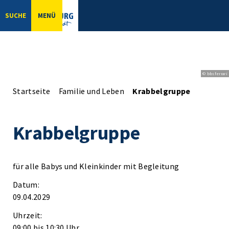
SUCHE
MENÜ
© bbsferrari
Startseite
Familie und Leben
Krabbelgruppe
Krabbelgruppe
für alle Babys und Kleinkinder mit Begleitung
Datum:
09.04.2029
Uhrzeit:
09:00 bis 10:30 Uhr