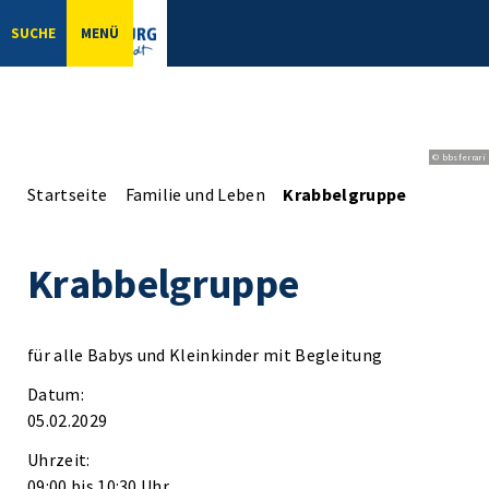
SUCHE
MENÜ
© bbsferrari
Startseite
Familie und Leben
Krabbelgruppe
Krabbelgruppe
für alle Babys und Kleinkinder mit Begleitung
Datum:
05.02.2029
Uhrzeit:
09:00 bis 10:30 Uhr