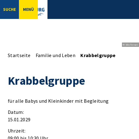
SUCHE
MENÜ
© bbsferrari
Startseite
Familie und Leben
Krabbelgruppe
Krabbelgruppe
für alle Babys und Kleinkinder mit Begleitung
Datum:
15.01.2029
Uhrzeit:
09:00 bis 10:30 Uhr