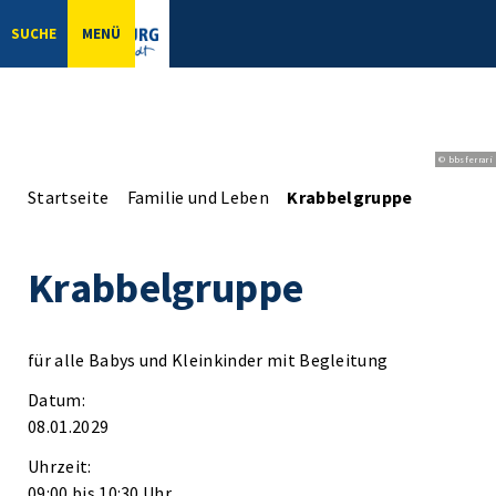
SUCHE
MENÜ
© bbsferrari
Startseite
Familie und Leben
Krabbelgruppe
Krabbelgruppe
für alle Babys und Kleinkinder mit Begleitung
Datum:
08.01.2029
Uhrzeit:
09:00 bis 10:30 Uhr