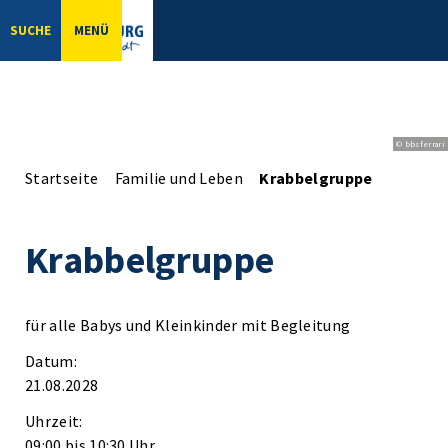
SUCHE
MENÜ
© bbsferrari
Startseite
Familie und Leben
Krabbelgruppe
Krabbelgruppe
für alle Babys und Kleinkinder mit Begleitung
Datum:
21.08.2028
Uhrzeit:
09:00 bis 10:30 Uhr