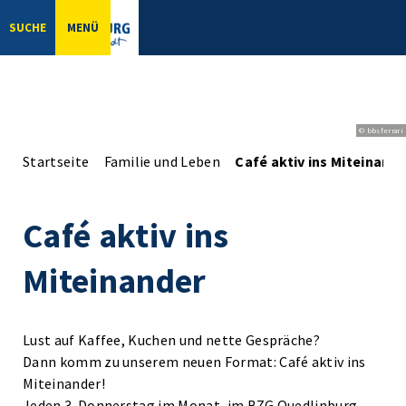
SUCHE
MENÜ
© bbsferrari
Startseite
Familie und Leben
Café aktiv ins Miteinand
Café aktiv ins
Miteinander
Lust auf Kaffee, Kuchen und nette Gespräche?
Dann komm zu unserem neuen Format: Café aktiv ins
Miteinander!
Jeden 3. Donnerstag im Monat, im BZG Quedlinburg,