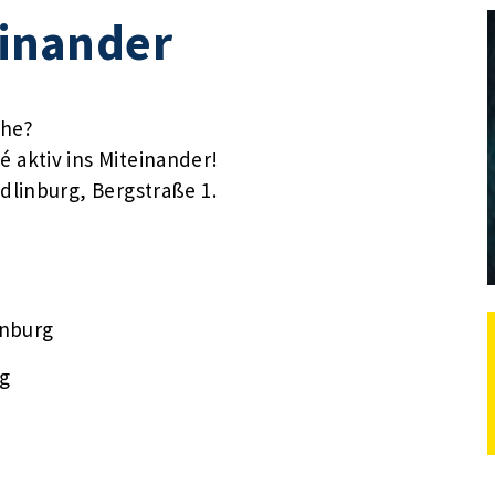
einander
che?
aktiv ins Miteinander!
linburg, Bergstraße 1.
inburg
g