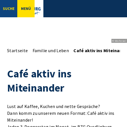
SUCHE
MENÜ
© bbsferrari
Startseite
Familie und Leben
Café aktiv ins Miteinand
Café aktiv ins
Miteinander
Lust auf Kaffee, Kuchen und nette Gespräche?
Dann komm zu unserem neuen Format: Café aktiv ins
Miteinander!
Jeden 3. Donnerstag im Monat, im BZG Quedlinburg,