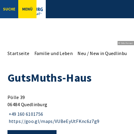
SUCHE
MENÜ
© bbsferrari
Startseite
Familie und Leben
Neu / New in Quedlinburg
GutsMuths-Haus
Pölle 39
06484 Quedlinburg
+49 160 6101756
https://goo.gl/maps/VUBeEyUtFKnc6z7g9