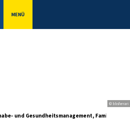
MENÜ
© bbsferrari
ilhabe- und Gesundheitsmanagement, Familienzent