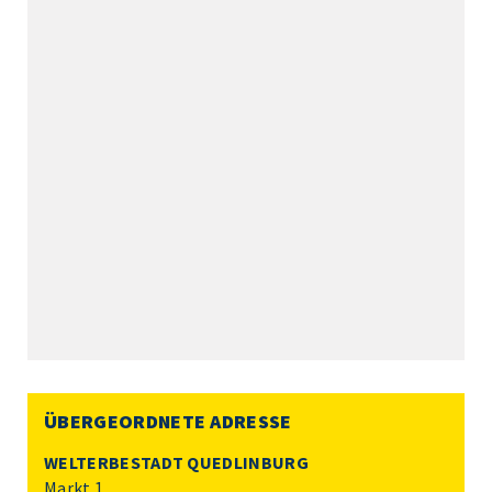
ÜBERGEORDNETE ADRESSE
WELTERBESTADT QUEDLINBURG
Markt 1