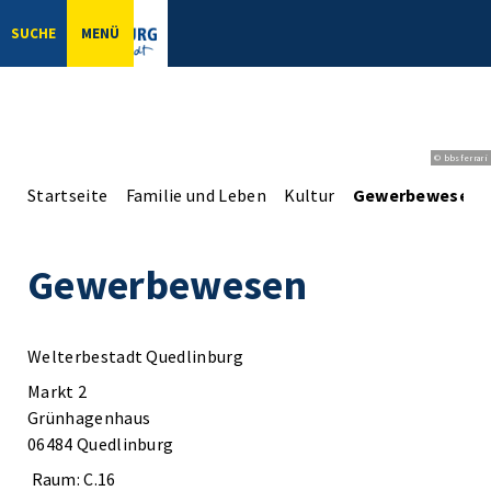
SUCHE
MENÜ
© bbsferrari
Startseite
Familie und Leben
Kultur
Gewerbewesen
Gewerbewesen
Welterbestadt Quedlinburg
Markt 2
Grünhagenhaus
06484 Quedlinburg
Raum: C.16