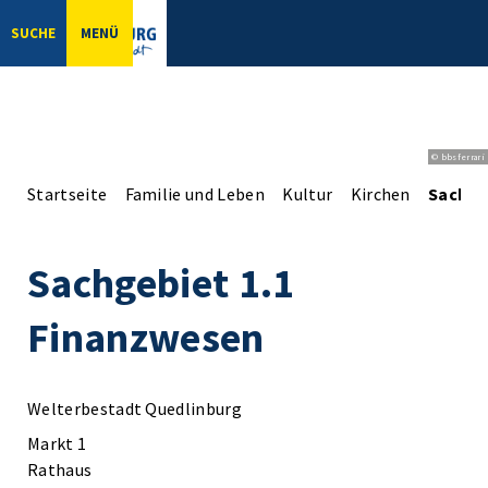
SUCHE
MENÜ
© bbsferrari
Startseite
Familie und Leben
Kultur
Kirchen
Sachge
Sachgebiet 1.1
Finanzwesen
Welterbestadt Quedlinburg
Markt 1
Rathaus