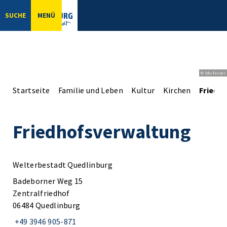
SUCHE
MENÜ
© bbsferrari
Startseite
Familie und Leben
Kultur
Kirchen
Friedh
Friedhofsverwaltung
Welterbestadt Quedlinburg
Badeborner Weg 15
Zentralfriedhof
06484 Quedlinburg
+49 3946 905-871