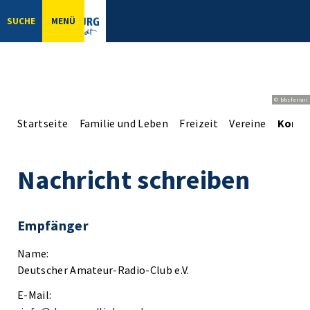
SUCHE
MENÜ
© bbsferrari
Startseite
Familie und Leben
Freizeit
Vereine
Konta
Nachricht schreiben
Empfänger
Name:
Deutscher Amateur-Radio-Club e.V.
E-Mail: