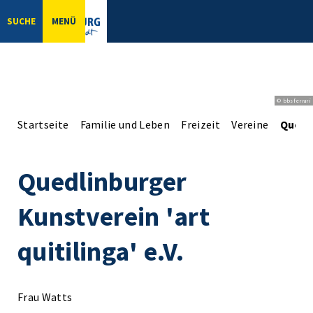
SUCHE
MENÜ
© bbsferrari
Startseite
Familie und Leben
Freizeit
Vereine
Quedli
Quedlinburger
Kunstverein 'art
quitilinga' e.V.
Frau Watts