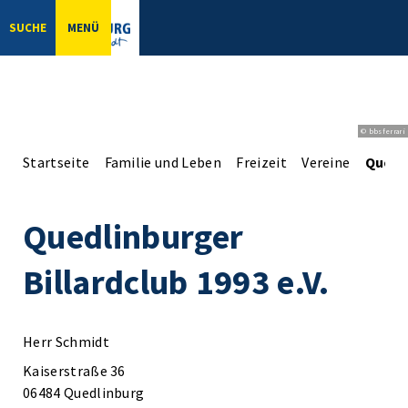
SUCHE
MENÜ
© bbsferrari
Startseite
Familie und Leben
Freizeit
Vereine
Quedli
Quedlinburger
Billardclub 1993 e.V.
Herr Schmidt
Kaiserstraße 36
06484 Quedlinburg