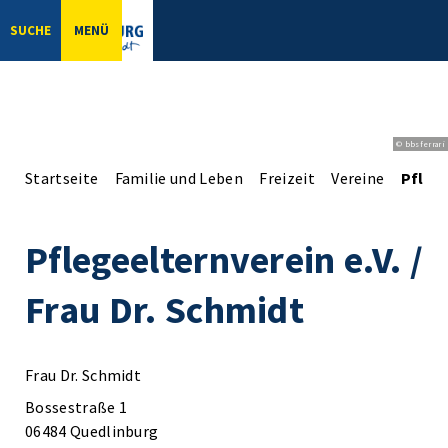
SUCHE
MENÜ
© bbsferrari
Startseite
Familie und Leben
Freizeit
Vereine
Pflege
Pflegeelternverein e.V. /
Frau Dr. Schmidt
Frau Dr. Schmidt
Bossestraße 1
06484 Quedlinburg