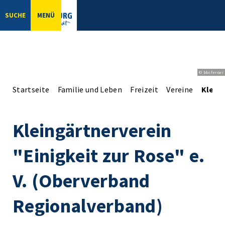
SUCHE
MENÜ
© bbsferrari
Startseite
Familie und Leben
Freizeit
Vereine
Kleing
Kleingärtnerverein
"Einigkeit zur Rose" e.
V. (Oberverband
Regionalverband)